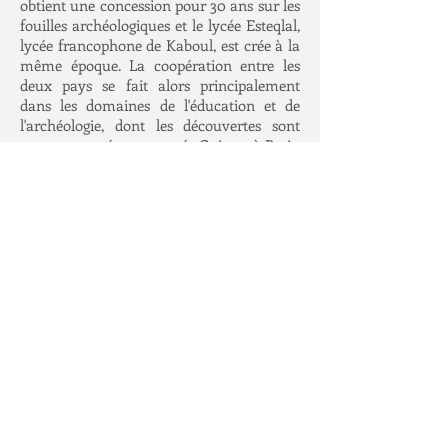
obtient une concession pour 30 ans sur les
fouilles archéologiques et le lycée Esteqlal,
lycée francophone de Kaboul, est crée à la
même époque. La coopération entre les
deux pays se fait alors principalement
dans les domaines de l'éducation et de
l'archéologie, dont les découvertes sont
encore exposées au musée Guimet à Paris.
À partir de 1927, Paris s'implique
également dans la mise en place d'un
système de poste, de télégraphe et de
téléphone. La France accompagne donc
pleinement l'Afghanistan dans le
processus de modernisation entrepris par
le roi.
La révolte de 1930 amène Zahr Shâh au
pouvoir qui prend alors Dâud comme
premier ministre
(1953-1963)
. Celui-ci
continue l'entreprise de modernisation de
l'État et de l'armée qui n'a désormais plus
besoin des levées tribales pour défendre le
pouvoir central. Daud met fin au non-